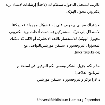
اللازمة لتسجيل الدخول. سنقدّم لك (لاحقاً) إرشادات لإنشاء بريد
إلكتروني مجول الهويّة.
الاشتراك مجاني ويحرص على إبقاء هويّتك مجهولة فلا يمكننا
الاستدلال إلى هويّة المشتركين (ما دمت أدخلت بريد الكتروني
مجهول الهويّة). للاستفسار باللغة الانجليزيّة أو الالمانيّة يمكنك
المسؤول البروفسور د. ستيفن
التواصل مع
موريتس
.(moritz@uke.de)
نقدّم لكم جزيل الشكر ونتمنى لكم التوفيق في استخدام
البرنامج العلاجي!
د. لارا بوكر والبروفسور د. ستيفن موريتس
Universitätsklinikum Hamburg-Eppendorf